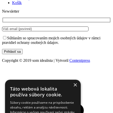
Košík
Newsletter
Súhlasím so spracovaním mojich osobných údajov v rámci
pravidiel ochrany osobných údajov.
Copyright © 2019 som idealista | Vytvoril
Contentpress
t
T
×
Táto webová lokalita
používa súbory cookie.
Súbory cookie používame na prispôsobenie
obsahu, reklám a analýzu návštevnosti.
Informácie o vašom používaní našej stránky