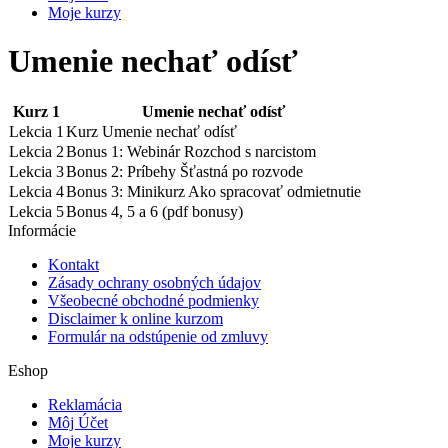
Moje kurzy
Umenie nechať odísť
Kurz 1
Umenie nechať odísť
Lekcia 1
Kurz Umenie nechať odísť
Lekcia 2
Bonus 1: Webinár Rozchod s narcistom
Lekcia 3
Bonus 2: Príbehy Šťastná po rozvode
Lekcia 4
Bonus 3: Minikurz Ako spracovať odmietnutie
Lekcia 5
Bonus 4, 5 a 6 (pdf bonusy)
Informácie
Kontakt
Zásady ochrany osobných údajov
Všeobecné obchodné podmienky
Disclaimer k online kurzom
Formulár na odstúpenie od zmluvy
Eshop
Reklamácia
Môj Účet
Moje kurzy