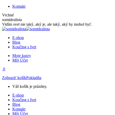
Skip
Facebook
Instagram
Kontakt
to
page
page
Vrchné
content
opens
opens
somidealista
in
in
Vidím svet nie taký, aký je, ale taký, aký by mohol byť.
new
new
window
window
E-shop
Blog
Koučing s Ivet
Moje kurzy
Môj Účet
0
Zobraziť košík
Pokladňa
Váš košík je prázdny.
E-shop
Koučing s Ivet
Blog
Kontakt
Môj Účet