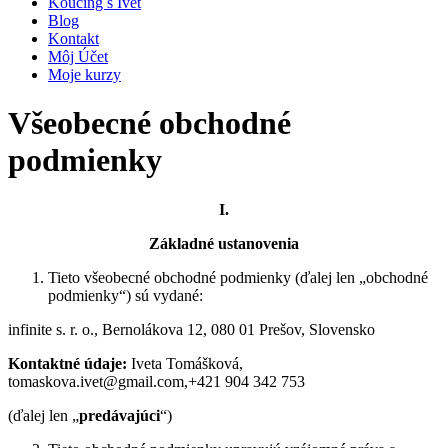
Koučing s Ivet
Blog
Kontakt
Môj Účet
Moje kurzy
Všeobecné obchodné
podmienky
I.
Základné ustanovenia
Tieto všeobecné obchodné podmienky (ďalej len „obchodné
podmienky“) sú vydané:
infinite s. r. o., Bernolákova 12, 080 01 Prešov, Slovensko
Kontaktné údaje:
Iveta Tomášková,
tomaskova.ivet@gmail.com
,+421 904 342 753
(ďalej len „
predávajúci
“)