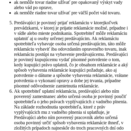
ak nemôže tovar riadne užívať pre opakovaný výskyt vady
alebo vád po oprave,
ak nemôže riadne tovar užívať pre väčší počet vád tovaru.
Predávajúci je povinný prijať reklamáciu v ktorejkoľvek
prevádzkarni, v ktorej je prijatie reklamácie možné, prípadne i
v sídle alebo mieste podnikania. Spotrebiteľ môže reklamáciu
uplatniť aj u osoby určenej predávajúcim. Ak reklamáciu
spotrebiteľa vybavuje osoba určená predávajúcim, táto môže
reklamáciu vybaviť iba odovzdaním opraveného tovaru, inak
reklamáciu postúpi na vybavenie predávajúcemu. Predávajúci
je povinný kupujúcemu vydať písomné potvrdenie o tom,
kedy kupujúci právo uplatnil, čo je obsahom reklamácie a aký
spôsob vybavenia reklamácie kupujúci požaduje, ako aj
potvrdenie o dátume a spôsobe vybavenia reklamácie, vrátane
potvrdenia o vykonaní opravy a dobe jej trvania, prípadne
písomné odôvodnenie zamietnutia reklamácie.
Ak spotrebiteľ uplatní reklamáciu, predávajúci alebo ním
poverený zamestnanec alebo určená osoba je povinný poučiť
spotrebiteľa o jeho právach vyplývajúcich z vadného plnenia.
Na základe rozhodnutia spotrebiteľa, ktoré z práv
vyplývajúcich mu z vadného plnenia si uplatňuje, je
Predávajúci alebo ním poverený pracovník alebo určená
osoba povinný určiť spôsob vybavenia reklamácie ihneď, v
zložitých prípadoch najneskôr do troch pracovných dní odo