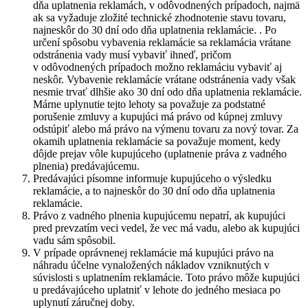
dňa uplatnenia reklamách, v odôvodnených prípadoch, najmä
ak sa vyžaduje zložité technické zhodnotenie stavu tovaru,
najneskôr do 30 dní odo dňa uplatnenia reklamácie. . Po
určení spôsobu vybavenia reklamácie sa reklamácia vrátane
odstránenia vady musí vybaviť ihneď, pričom
v odôvodnených prípadoch možno reklamáciu vybaviť aj
neskôr. Vybavenie reklamácie vrátane odstránenia vady však
nesmie trvať dlhšie ako 30 dní odo dňa uplatnenia reklamácie.
Márne uplynutie tejto lehoty sa považuje za podstatné
porušenie zmluvy a kupujúci má právo od kúpnej zmluvy
odstúpiť alebo má právo na výmenu tovaru za nový tovar. Za
okamih uplatnenia reklamácie sa považuje moment, kedy
dôjde prejav vôle kupujúceho (uplatnenie práva z vadného
plnenia) predávajúcemu.
Predávajúci písomne informuje kupujúceho o výsledku
reklamácie, a to najneskôr do 30 dní odo dňa uplatnenia
reklamácie.
Právo z vadného plnenia kupujúcemu nepatrí, ak kupujúci
pred prevzatím veci vedel, že vec má vadu, alebo ak kupujúci
vadu sám spôsobil.
V prípade oprávnenej reklamácie má kupujúci právo na
náhradu účelne vynaložených nákladov vzniknutých v
súvislosti s uplatnením reklamácie. Toto právo môže kupujúci
u predávajúceho uplatniť v lehote do jedného mesiaca po
uplynutí záručnej doby.