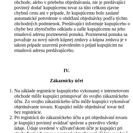
obchode, alebo v priebehu objednávania, nie je predávajúci
povinný dodať kupujúcemu tovar za túto celkom zjavne
chybnú cenu ani v prípade, že kupujúcemu bolo zaslané
automatické potvrdenie o obdržaní objednávky podľa týchto
obchodných podmienok. Predávajúci informuje kupujúceho o
chybe bez zbytočného odkladu a zašle kupujúcemu na jeho
emailovú adresu pozmenenú ponuku. Pozmenená ponuka sa
považuje za nový návrh kúpnej zmluvy a kúpna zmluva je v
takom prípade uzavretá potvrdením o prijatí kupujúcim na
emailovú adresu predávajúceho.
IV.
Zákaznícky účet
Na základe registrácie kupujúceho vykonanej v internetovom
obchode môže kupujúci pristupovať do svojho zákazníckeho
účtu. Zo svojho zákazníckeho účtu môže kupujúci vykonávať
objednávanie tovaru. Kupujúci môže objednávať tovar tiež
bez registrácie.
Pri registrácii do zákazníckeho účtu a pri objednávaní tovaru
je kupujúci povinný uvádzať správne a pravdivo všetky
údaje. Údaje uvedené v užívateľskom účte je kupujúci pri