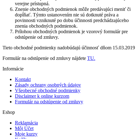
verejne prístupná.
Znenie obchodných podmienok môže predávajúci meniť či
dopĺňať. Týmto ustanovením nie sú dotknuté práva a
povinnosti vzniknuté po dobu účinnosti predchádzajúceho
znenia obchodných podmienok.
Prílohou obchodných podmienok je vzorový formulár pre
odstúpenie od zmluvy.
Tieto obchodné podmienky nadobúdajú účinnosť dňom 15.03.2019
Formulár na odstúpenie od zmluvy nájdete
TU.
Informácie
Kontakt
Zásady ochrany osobných údajov
Všeobecné obchodné podmienky
Disclaimer k online kurzom
Formulár na odstúpenie od zmluvy
Eshop
Reklamácia
Môj Účet
Moje kurzy