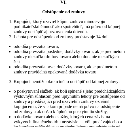
VI.
Odstúpenie od zmluvy
Kupujúci, ktorý uzavrel kúpnu zmluvu mimo svoju
podnikateľskú činnosť ako spotrebiteľ, má právo od kúpnej
zmluvy odstúpiť aj bez uvedenia dôvodu.
Lehota pre odstúpenie od zmluvy predstavuje 14 dní
odo dňa prevzatia tovaru,
odo dňa prevzatia poslednej dodávky tovaru, ak je predmetom
zmluvy niekoľko druhov tovaru alebo dodanie niekoľkých
častí
odo dňa prevzatia prvej dodávky tovaru, ak je predmetom
zmluvy pravidelná opakovaná dodávka tovaru.
Kupujúci nemôže okrem iného odstúpiť od kúpnej zmluvy:
o poskytovaní služieb, ak boli splnené s jeho predchádzajúcim
výslovným súhlasom pred uplynutím lehoty pre odstúpenie od
zmluvy a predávajúci pred uzavretím zmluvy oznámil
kupujúcemu, že v takom prípade nemá právo na odstúpenie
od zmluvy a ak došlo k úplnému poskytnutiu služby,
o dodávke tovaru alebo služby, ktorých cena závisí na
výkyvoch finančného trhu nezávisle na vôli predávajúceho a
ku ktorému môže dôjsť v priebehu lehoty pre odstúpenie od