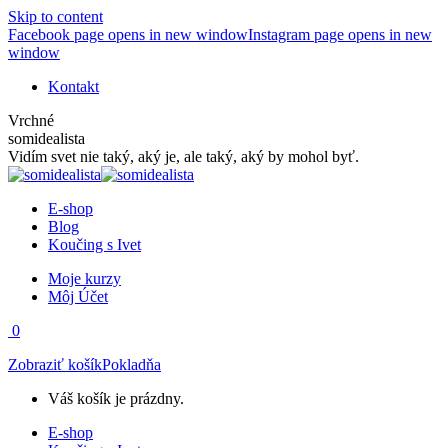
Skip to content
Facebook page opens in new window
Instagram page opens in new
window
Kontakt
Vrchné
somidealista
Vidím svet nie taký, aký je, ale taký, aký by mohol byť.
E-shop
Blog
Koučing s Ivet
Moje kurzy
Môj Účet
0
Zobraziť košík
Pokladňa
Váš košík je prázdny.
E-shop