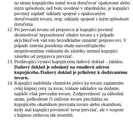
na strane kupujúceho nutné tovar doručovať opakovane alebo
iným spôsobom, než bolo uvedené v objednávke, je kupujúci
povinný zaplatiť náklady spojené s opakovaným
doručovaním tovaru, resp. náklady spojené s iným spôsobom
doručenia.
Pri prevzatí tovaru od prepravcu je kupujúci povinný
skontrolovať neporušenosť obalov tovaru a v prípade
akýchkoľvek vád toto bezodkladne oznámiť prepravcovi. V
prípade zistenia porušenia obalu nasvedčujúceho
neoprávnenému vniknutiu do zásielky nemusí kupujúci
zásielku od prepravcu prevziať.
Predávajúci vystaví kupujúcemu daňový doklad – faktúru.
Daňový doklad je odoslaný na emailovú adresu
kupujúceho./Daňový doklad je priložený k dodávanému
tovaru.
Kupujúci nadobúda vlastnícke právo ku tovaru zaplatením
celej kúpnej ceny za tovar, vrátane nákladov na dodanie,
najskôr však prevzatím tovaru. Zodpovednosť za náhodnú
stratu, poškodenie či zničenie tovaru prechádza na
kupujúceho okamihom prevzatia tovaru alebo okamihom,
kedy mal kupujúci povinnosť tovar prevziať, ale v rozpore
s kúpnou zmluvou tak neurobil.