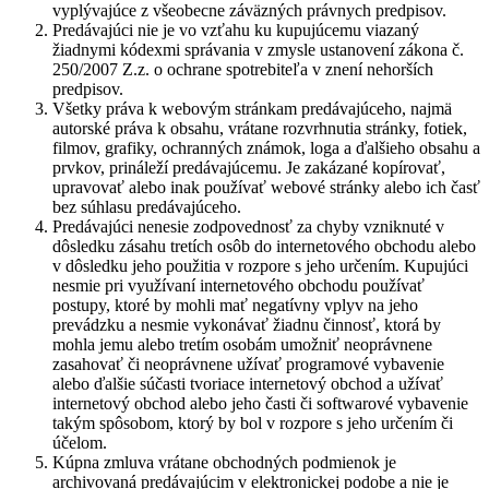
vyplývajúce z všeobecne záväzných právnych predpisov.
Predávajúci nie je vo vzťahu ku kupujúcemu viazaný
žiadnymi kódexmi správania v zmysle ustanovení zákona č.
250/2007 Z.z. o ochrane spotrebiteľa v znení nehorších
predpisov.
Všetky práva k webovým stránkam predávajúceho, najmä
autorské práva k obsahu, vrátane rozvrhnutia stránky, fotiek,
filmov, grafiky, ochranných známok, loga a ďalšieho obsahu a
prvkov, prináleží predávajúcemu. Je zakázané kopírovať,
upravovať alebo inak používať webové stránky alebo ich časť
bez súhlasu predávajúceho.
Predávajúci nenesie zodpovednosť za chyby vzniknuté v
dôsledku zásahu tretích osôb do internetového obchodu alebo
v dôsledku jeho použitia v rozpore s jeho určením. Kupujúci
nesmie pri využívaní internetového obchodu používať
postupy, ktoré by mohli mať negatívny vplyv na jeho
prevádzku a nesmie vykonávať žiadnu činnosť, ktorá by
mohla jemu alebo tretím osobám umožniť neoprávnene
zasahovať či neoprávnene užívať programové vybavenie
alebo ďalšie súčasti tvoriace internetový obchod a užívať
internetový obchod alebo jeho časti či softwarové vybavenie
takým spôsobom, ktorý by bol v rozpore s jeho určením či
účelom.
Kúpna zmluva vrátane obchodných podmienok je
archivovaná predávajúcim v elektronickej podobe a nie je