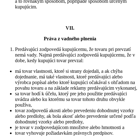
a to rovnakým spôsobom, poprípade spôsobom určeným
kupujúcim.
VII.
Práva z vadného plnenia
Predávajúci zodpovedá kupujúcemu, že tovaru pri prevzatí
nemá vady. Najmä predávajúci zodpovedá kupujúcemu, že v
dobe, kedy kupujúci tovar prevzal:
má tovar vlastnosti, ktoré si strany dojedali, a ak chýba
dojednanie, má také vlastnosti, ktoré predávajúci alebo
výrobca popísal alebo ktoré kupujúci očakával s ohľadom na
povahu tovaru a na základe reklamy predávajúcim vykonanej,
sa tovar hodí k účelu, ktorý pre jeho použitie predávajúci
uvádza alebo ku ktorému sa tovar tohoto druhu obvykle
používa,
tovar zodpovedá akosti alebo prevedeniu dohodnutej vzorky
alebo predlohy, ak bola akosť alebo prevedenie určené podľa
dohodnutej vzorky alebo predlohy,
je tovar v zodpovedajúcom množstve alebo hmotnosti a
tovar vyhovuje požiadavkám právnych predpisov.