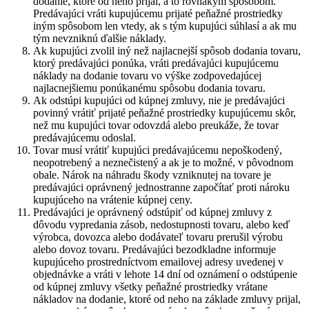
dodanie, ktoré od neho prijal, a to rovnakým spôsobom.
Predávajúci vráti kupujúcemu prijaté peňažné prostriedky
iným spôsobom len vtedy, ak s tým kupujúci súhlasí a ak mu
tým nevzniknú ďalšie náklady.
Ak kupujúci zvolil iný než najlacnejší spôsob dodania tovaru,
ktorý predávajúci ponúka, vráti predávajúci kupujúcemu
náklady na dodanie tovaru vo výške zodpovedajúcej
najlacnejšiemu ponúkanému spôsobu dodania tovaru.
Ak odstúpi kupujúci od kúpnej zmluvy, nie je predávajúci
povinný vrátiť prijaté peňažné prostriedky kupujúcemu skôr,
než mu kupujúci tovar odovzdá alebo preukáže, že tovar
predávajúcemu odoslal.
Tovar musí vrátiť kupujúci predávajúcemu nepoškodený,
neopotrebený a neznečistený a ak je to možné, v pôvodnom
obale. Nárok na náhradu škody vzniknutej na tovare je
predávajúci oprávnený jednostranne započítať proti nároku
kupujúceho na vrátenie kúpnej ceny.
Predávajúci je oprávnený odstúpiť od kúpnej zmluvy z
dôvodu vypredania zásob, nedostupnosti tovaru, alebo keď
výrobca, dovozca alebo dodávateľ tovaru prerušil výrobu
alebo dovoz tovaru. Predávajúci bezodkladne informuje
kupujúceho prostredníctvom emailovej adresy uvedenej v
objednávke a vráti v lehote 14 dní od oznámení o odstúpenie
od kúpnej zmluvy všetky peňažné prostriedky vrátane
nákladov na dodanie, ktoré od neho na základe zmluvy prijal,