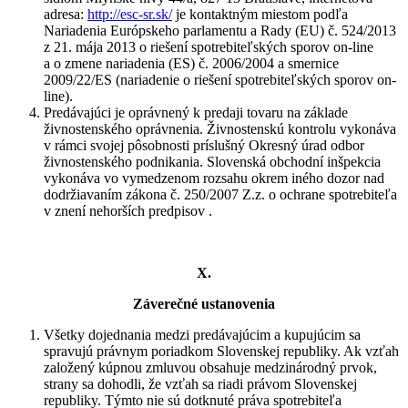
adresa:
http://esc-sr.sk/
je kontaktným miestom podľa
Nariadenia Európskeho parlamentu a Rady (EU) č. 524/2013
z 21. mája 2013 o riešení spotrebiteľských sporov on-line
a o zmene nariadenia (ES) č. 2006/2004 a smernice
2009/22/ES (nariadenie o riešení spotrebiteľských sporov on-
line).
Predávajúci je oprávnený k predaji tovaru na základe
živnostenského oprávnenia. Živnostenskú kontrolu vykonáva
v rámci svojej pôsobnosti príslušný Okresný úrad odbor
živnostenského podnikania. Slovenská obchodní inšpekcia
vykonáva vo vymedzenom rozsahu okrem iného dozor nad
dodržiavaním zákona č. 250/2007 Z.z. o ochrane spotrebiteľa
v znení nehorších predpisov .
X.
Záverečné ustanovenia
Všetky dojednania medzi predávajúcim a kupujúcim sa
spravujú právnym poriadkom Slovenskej republiky. Ak vzťah
založený kúpnou zmluvou obsahuje medzinárodný prvok,
strany sa dohodli, že vzťah sa riadi právom Slovenskej
republiky. Týmto nie sú dotknuté práva spotrebiteľa