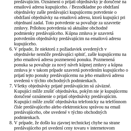
predávajúcim. Oznámení o prijatí objednávky je doručené na
emailovú adresu kupujúceho. / Bezodkladne po obdržaní
objednávky zašle predávajúci kupujúcemu potvrdenie o
obdržaní objednávky na emailovú adresu, ktorú kupujúci pri
objednaní zadal. Toto potvrdenie sa považuje za uzavretie
zmluvy. Prílohou potvrdenia sú aktuálne obchodné
podmienky predávajúceho. Kúpna zmluva je uzavretá
potvrdením objednávky predávajúcim na emailovú adresu
kupujúceho.
V prípade, že niektorú z požiadaviek uvedených v
objednávke nemôže predávajúci splniť, zašle kupujúcemu na
jeho emailovú adresu pozmenenú ponuku. Pozmenená
ponuka sa považuje za nový návrh kúpnej zmluvy a kúpna
zmluva je v takom prípade uzavretá potvrdením kupujúceho o
prijatí tejto ponuky predávajúcemu na jeho emailovú adresu
uvedenú v týchto obchodných podmienkach.
Všetky objednávky prijaté predávajúcim sú záväzné.
Kupujúci môže zrušiť objednávku, pokým nie je kupujúcemu
doručené oznámenie o prijatí objednávky predávajúcim.
Kupujúci môže zrušiť objednávku telefonicky na telefónnom
čísle predávajúceho alebo elektronickou správou na email
predávajúceho, obe uvedené v týchto obchodných
podmienkach.
V prípade, že došlo ku zjavnej technickej chybe na strane
predávajúceho pri uvedení ceny tovaru v internetovom