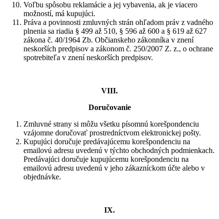
Voľbu spôsobu reklamácie a jej vybavenia, ak je viacero
možností, má kupujúci.
Práva a povinnosti zmluvných strán ohľadom práv z vadného
plnenia sa riadia § 499 až 510, § 596 až 600 a § 619 až 627
zákona č. 40/1964 Zb. Občianskeho zákonníka v znení
neskorších predpisov a zákonom č. 250/2007 Z. z., o ochrane
spotrebiteľa v znení neskorších predpisov.
VIII.
Doručovanie
Zmluvné strany si môžu všetku písomnú korešpondenciu
vzájomne doručovať prostredníctvom elektronickej pošty.
Kupujúci doručuje predávajúcemu korešpondenciu na
emailovú adresu uvedenú v týchto obchodných podmienkach.
Predávajúci doručuje kupujúcemu korešpondenciu na
emailovú adresu uvedenú v jeho zákazníckom účte alebo v
objednávke.
IX.