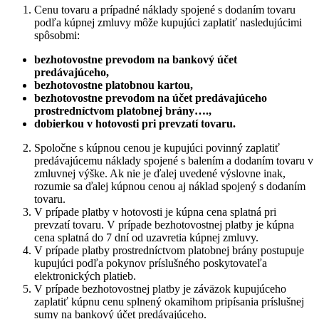
Cenu tovaru a prípadné náklady spojené s dodaním tovaru
podľa kúpnej zmluvy môže kupujúci zaplatiť nasledujúcimi
spôsobmi:
bezhotovostne prevodom na
bankový účet
predávajúceho,
bezhotovostne platobnou kartou,
bezhotovostne prevodom na účet predávajúceho
prostredníctvom platobnej brány….,
dobierkou v hotovosti pri prevzatí tovaru.
Spoločne s kúpnou cenou je kupujúci povinný zaplatiť
predávajúcemu náklady spojené s balením a dodaním tovaru v
zmluvnej výške. Ak nie je ďalej uvedené výslovne inak,
rozumie sa ďalej kúpnou cenou aj náklad spojený s dodaním
tovaru.
V prípade platby v hotovosti je kúpna cena splatná pri
prevzatí tovaru. V prípade bezhotovostnej platby je kúpna
cena splatná do 7 dní od uzavretia kúpnej zmluvy.
V prípade platby prostredníctvom platobnej brány postupuje
kupujúci podľa pokynov príslušného poskytovateľa
elektronických platieb.
V prípade bezhotovostnej platby je záväzok kupujúceho
zaplatiť kúpnu cenu splnený okamihom pripísania príslušnej
sumy na bankový účet predávajúceho.