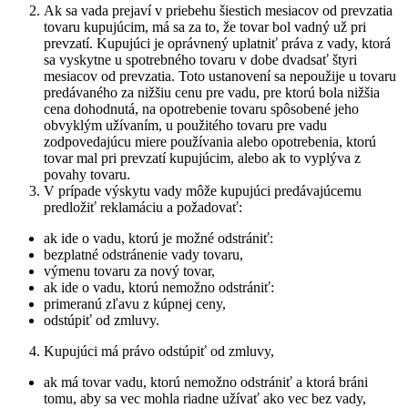
Ak sa vada prejaví v priebehu šiestich mesiacov od prevzatia
tovaru kupujúcim, má sa za to, že tovar bol vadný už pri
prevzatí. Kupujúci je oprávnený uplatniť práva z vady, ktorá
sa vyskytne u spotrebného tovaru v dobe dvadsať štyri
mesiacov od prevzatia. Toto ustanovení sa nepoužije u tovaru
predávaného za nižšiu cenu pre vadu, pre ktorú bola nižšia
cena dohodnutá, na opotrebenie tovaru spôsobené jeho
obvyklým užívaním, u použitého tovaru pre vadu
zodpovedajúcu miere používania alebo opotrebenia, ktorú
tovar mal pri prevzatí kupujúcim, alebo ak to vyplýva z
povahy tovaru.
V prípade výskytu vady môže kupujúci predávajúcemu
predložiť reklamáciu a požadovať:
ak ide o vadu, ktorú je možné odstrániť:
bezplatné odstránenie vady tovaru,
výmenu tovaru za nový tovar,
ak ide o vadu, ktorú nemožno odstrániť:
primeranú zľavu z kúpnej ceny,
odstúpiť od zmluvy.
Kupujúci má právo odstúpiť od zmluvy,
ak má tovar vadu, ktorú nemožno odstrániť a ktorá bráni
tomu, aby sa vec mohla riadne užívať ako vec bez vady,