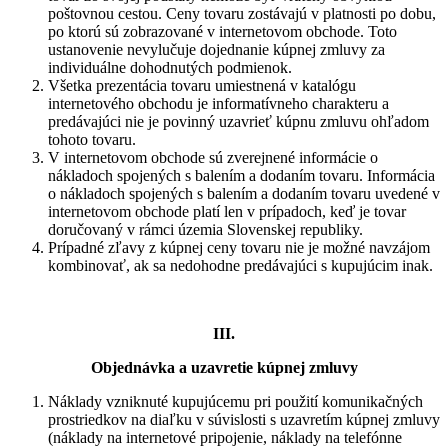
poštovnou cestou. Ceny tovaru zostávajú v platnosti po dobu,
po ktorú sú zobrazované v internetovom obchode. Toto
ustanovenie nevylučuje dojednanie kúpnej zmluvy za
individuálne dohodnutých podmienok.
Všetka prezentácia tovaru umiestnená v katalógu
internetového obchodu je informatívneho charakteru a
predávajúci nie je povinný uzavrieť kúpnu zmluvu ohľadom
tohoto tovaru.
V internetovom obchode sú zverejnené informácie o
nákladoch spojených s balením a dodaním tovaru. Informácia
o nákladoch spojených s balením a dodaním tovaru uvedené v
internetovom obchode platí len v prípadoch, keď je tovar
doručovaný v rámci územia Slovenskej republiky.
Prípadné zľavy z kúpnej ceny tovaru nie je možné navzájom
kombinovať, ak sa nedohodne predávajúci s kupujúcim inak.
III.
Objednávka a uzavretie kúpnej zmluvy
Náklady vzniknuté kupujúcemu pri použití komunikačných
prostriedkov na diaľku v súvislosti s uzavretím kúpnej zmluvy
(náklady na internetové pripojenie, náklady na telefónne