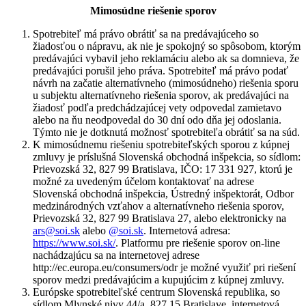
Mimosúdne riešenie sporov
Spotrebiteľ má právo obrátiť sa na predávajúceho so
žiadosťou o nápravu, ak nie je spokojný so spôsobom, ktorým
predávajúci vybavil jeho reklamáciu alebo ak sa domnieva, že
predávajúci porušil jeho práva. Spotrebiteľ má právo podať
návrh na začatie alternatívneho (mimosúdneho) riešenia sporu
u subjektu alternatívneho riešenia sporov, ak predávajúci na
žiadosť podľa predchádzajúcej vety odpovedal zamietavo
alebo na ňu neodpovedal do 30 dní odo dňa jej odoslania.
Týmto nie je dotknutá možnosť spotrebiteľa obrátiť sa na súd.
K mimosúdnemu riešeniu spotrebiteľských sporou z kúpnej
zmluvy je príslušná Slovenská obchodná inšpekcia, so sídlom:
Prievozská 32, 827 99 Bratislava, IČO: 17 331 927, ktorú je
možné za uvedeným účelom kontaktovať na adrese
Slovenská obchodná inšpekcia, Ústredný inšpektorát, Odbor
medzinárodných vzťahov a alternatívneho riešenia sporov,
Prievozská 32, 827 99 Bratislava 27, alebo elektronicky na
ars@soi.sk
alebo
@soi.sk
. Internetová adresa:
https://www.soi.sk/
. Platformu pre riešenie sporov on-line
nachádzajúcu sa na internetovej adrese
http://ec.europa.eu/consumers/odr je možné využiť pri riešení
sporov medzi predávajúcim a kupujúcim z kúpnej zmluvy.
Európske spotrebiteľské centrum Slovenská republika, so
sídlom Mlynské nivy 44/a, 827 15 Bratislave, internetová