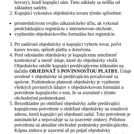
hovory), hradí kupujúci sám. Tieto náklady sa nelíšia od
základnej sadzby.
Kupujúci vykonáva objednávku tovaru týmito spôsobmi:
prostredníctvom svojho zákazníckeho účtu, ak vykonal
predchádzajúcu registráciu v internetovom obchode,
vyplnením objednávkového formulára bez registrácie.
Pri zadávaní objednávky si kupujúci vyberie tovar, počet
kusov tovaru, spôsob platby a doručenia.
Pred odoslaním objednávky je kupujúcemu umožnené
kontrolovať a meniť údaje, ktoré do objednávky vložil.
Objednávku odošle kupujúci predávajúcemu kliknutím na
tlačidlo
OBJEDNAŤ S POVINNOSŤOU PLATBY.
Údaje
uvedené v objednávke sú predávajúcim považované za
správne. Podmienkou platnosti objednávky je vyplnenie
všetkých povinných údajov v objednávkovom formulári a
potvrdenie kupujúceho o tom, že sa zoznámil s týmito
obchodnými podmienkami.
Bezodkladne po obdržaní objednávky zašle predávajúci
kupujúcemu potvrdenie o obdržaní objednávky na emailovú
adresu, ktorú kupujúci pri objednaní zadal. Toto potvrdenie je
automatické a nepovažuje sa za uzavretie zmluvy. Prílohou
potvrdenia sú aktuálne obchodné podmienky predávajúceho.
Kúpna zmluva je uzavretá až po prijatí objednávky