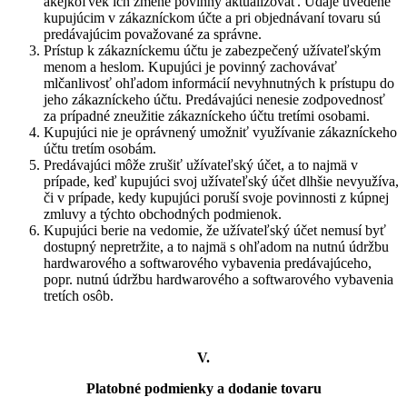
akejkoľvek ich zmene povinný aktualizovať. Údaje uvedené
kupujúcim v zákazníckom účte a pri objednávaní tovaru sú
predávajúcim považované za správne.
Prístup k zákazníckemu účtu je zabezpečený užívateľským
menom a heslom. Kupujúci je povinný zachovávať
mlčanlivosť ohľadom informácií nevyhnutných k prístupu do
jeho zákazníckeho účtu. Predávajúci nenesie zodpovednosť
za prípadné zneužitie zákazníckeho účtu tretími osobami.
Kupujúci nie je oprávnený umožniť využívanie zákazníckeho
účtu tretím osobám.
Predávajúci môže zrušiť užívateľský účet, a to najmä v
prípade, keď kupujúci svoj užívateľský účet dlhšie nevyužíva,
či v prípade, kedy kupujúci poruší svoje povinnosti z kúpnej
zmluvy a týchto obchodných podmienok.
Kupujúci berie na vedomie, že užívateľský účet nemusí byť
dostupný nepretržite, a to najmä s ohľadom na nutnú údržbu
hardwarového a softwarového vybavenia predávajúceho,
popr. nutnú údržbu hardwarového a softwarového vybavenia
tretích osôb.
V.
Platobné podmienky a dodanie tovaru