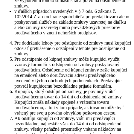
že vyjadrením tohoto súhlasu stráca právo na odstúpenie od
zmluvy,
v ďalších prípadoch uvedených v § 7 ods. 6 zákona č.
102/2014 Z.z. o ochrane spotrebiteľa pri predaji tovaru alebo
poskytovaní služieb na základe zmluvy uzavretej na diaľku
alebo zmluvy uzavretej mimo prevádzkových priestorov
predávajúceho v znení nehorších predpisov.
Pre dodržanie lehoty pre odstúpenie od zmluvy musí kupujúci
odoslať prehlásenie o odstúpení v lehote pre odstúpenie od
zmluvy.
Pre odstúpenie od kúpnej zmluvy môže kupujúci využiť
vzorový formulár k odstúpeniu od zmluvy poskytovaný
predávajúcim. Odstúpenie od kúpnej zmluvy zašle kupujúci
na emailovú alebo doručovaciu adresu predávajúceho
uvedenú v týchto obchodných podmienkach. Predávajúci
potvrdí kupujúcemu bezodkladne prijatie formulára.
Kupujúci, ktorý odstúpil od zmluvy, je povinný vrátiť
predávajúcemu tovar do 14 dní od odstúpenia od zmluvy.
Kupujúci znáša náklady spojené s vrátením tovaru
predávajúcemu, a to i v tom prípade, ak tovar nemôže byť
vrátený pre svoju povahu obvyklou poštovnou cestou.
Ak odstúpi kupujúci od zmluvy, vráti mu predávajúci
bezodkladne, najneskôr však do 14 dní od odstúpenie od
zmluvy, všetky peňažné prostriedky vrátane nákladov na