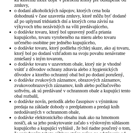
zmluvy,
o dodaní alkoholických nápojov, ktorých cena bola
dohodnutá v čase uzavretia zmluvy, ktoré môžu byť dodané
až po uplynutí tridsiatich dní a ktorých cena závisí na
výkyvoch trhu nezávislých na vôli predávajúceho,
o dodávke tovaru, ktorý bol upravený podľa priania
kupujúceho, tovaru vyrobeného na mieru alebo tovaru
určeného osobitne pre jedného kupujúceho,
o dodávke tovaru, ktorý podlieha rýchlej skaze, ako aj tovaru,
ktorý bol po dodaní vzhľadom na svoju povahu nenávratne
zmiešaný s iným tovarom,
o dodávke tovaru v uzavretom obale, ktorý nie je vhodné
vrátiť z dôvodov ochrany zdravia alebo z hygienických
dôvodov a ktorého ochranný obal bol po dodaní porušený,
o dodávke zvukových záznamov, obrazových záznamov,
zvukovoobrazových záznamov, kníh alebo počítačového
softvéru, ak sú predávané v ochrannom obale a kupujúci tento
obal rozbalil,
o dodávke novín, periodík alebo časopisov s výnimkou
predaja na základe dohody o predplatnom a predaji kníh
nedodávaných v ochrannom obale,
o dodávke elektronického obsahu inak ako na hmotnom
nosiči, ak sa jeho poskytovanie začalo s výslovným súhlasom
kupujúceho a kupujúci vyhlásil , že bol riadne poučený o tom,