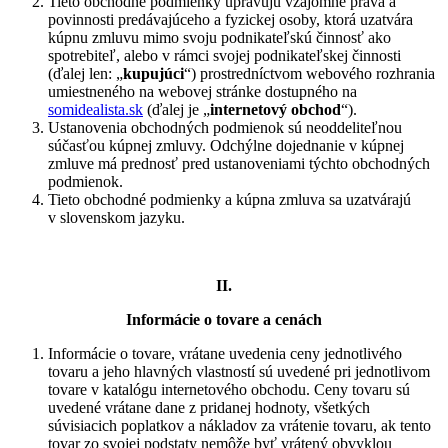
Tieto obchodné podmienky upravujú vzájomné práva a
povinnosti predávajúceho a fyzickej osoby, ktorá uzatvára
kúpnu zmluvu mimo svoju podnikateľskú činnosť ako
spotrebiteľ, alebo v rámci svojej podnikateľskej činnosti
(ďalej len: „
kupujúci
“) prostredníctvom webového rozhrania
umiestneného na webovej stránke dostupného na
somidealista.sk
(ďalej je „
internetový obchod
“).
Ustanovenia obchodných podmienok sú neoddeliteľnou
súčasťou kúpnej zmluvy. Odchýlne dojednanie v kúpnej
zmluve má prednosť pred ustanoveniami týchto obchodných
podmienok.
Tieto obchodné podmienky a kúpna zmluva sa uzatvárajú
v slovenskom jazyku.
II.
Informácie o tovare a cenách
Informácie o tovare, vrátane uvedenia ceny jednotlivého
tovaru a jeho hlavných vlastností sú uvedené pri jednotlivom
tovare v katalógu internetového obchodu. Ceny tovaru sú
uvedené vrátane dane z pridanej hodnoty, všetkých
súvisiacich poplatkov a nákladov za vrátenie tovaru, ak tento
tovar zo svojej podstaty nemôže byť vrátený obvyklou