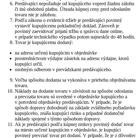
Predávajúci nepožaduje od kupujúceho vopred žiadnu zálohu
či inú obdobnú platbu. Úhrada kúpnej ceny pred odoslaním
tovaru nie je zálohou.
Podľa zákona o evidencii tržieb je predávajúci povinný
vystaviť kupujúcemu pokladničný doklad. Zároveň je
povinný zaevidovať prijatú tržbu u správcu dane online,
v prípade technického výpadku potom najneskôr do 48 hodín.
Tovar je kupujúcemu dodaný:
na adresu určenú kupujúcim v objednávke
prostredníctvom výdajne zásielok na adresu výdajne, ktorú
kupujúci určil,
osobným odberom v prevádzkarni predávajúceho.
Voľba spôsobu dodania sa vykonáva v priebehu objednávania
tovaru.
Náklady na dodanie tovaru v závislosti na spôsobe odoslania
a prevzatia tovaru sú uvedené v objednávke kupujúceho a
v potvrdení objednávky predávajúcim. V prípade, že je
spôsob dopravy dohodnutý na základe zvláštneho požiadavku
kupujúceho, znáša kupujúci riziko a prípadné dodatočné
náklady spojené s týmto spôsobom dopravy.
Ak je predávajúci podľa kúpnej zmluvy povinný dodať tovar
na miesto určené kupujúcim v objednávke, je kupujúci
povinný prevziať tovar pri dodaní. V prípade, že je z dôvodov