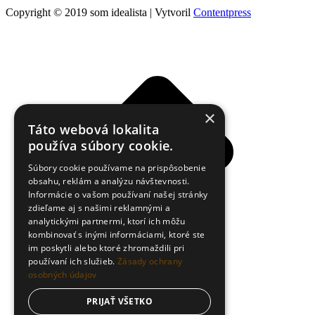
Copyright © 2019 som idealista | Vytvoril
Contentpress
×
Táto webová lokalita
používa súbory cookie.
Súbory cookie používame na prispôsobenie
obsahu, reklám a analýzu návštevnosti.
Informácie o vašom používaní našej stránky
zdieľame aj s našimi reklamnými a
analytickými partnermi, ktorí ich môžu
kombinovať s inými informáciami, ktoré ste
im poskytli alebo ktoré zhromaždili pri
používaní ich služieb.
Zásady ochrany
osobných údajov
PRIJAŤ VŠETKO