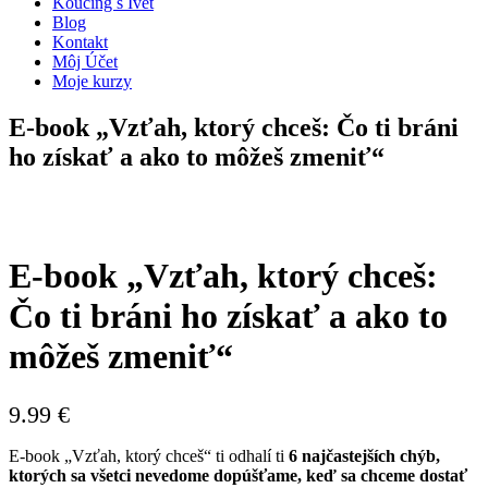
Koučing s Ivet
Blog
Kontakt
Môj Účet
Moje kurzy
E-book „Vzťah, ktorý chceš: Čo ti bráni
ho získať a ako to môžeš zmeniť“
E-book „Vzťah, ktorý chceš:
Čo ti bráni ho získať a ako to
môžeš zmeniť“
9.99
€
E-book „Vzťah, ktorý chceš“ ti odhalí ti
6 najčastejších chýb,
ktorých sa všetci nevedome dopúšťame, keď sa chceme dostať