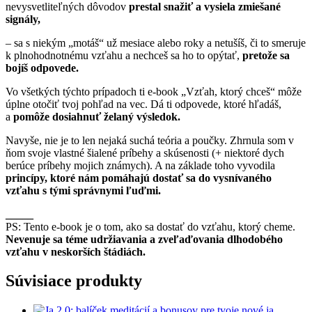
nevysvetliteľných dôvodov
prestal snažiť a vysiela zmiešané
signály,
– sa s niekým „motáš“ už mesiace alebo roky a netušíš, či to smeruje
k plnohodnotnému vzťahu a nechceš sa ho to opýtať,
pretože sa
bojíš odpovede.
Vo všetkých týchto prípadoch ti e-book „Vzťah, ktorý chceš“ môže
úplne otočiť tvoj pohľad na vec. Dá ti odpovede, ktoré hľadáš,
a
pomôže dosiahnuť želaný výsledok.
Navyše, nie je to len nejaká suchá teória a poučky. Zhrnula som v
ňom svoje vlastné šialené príbehy a skúsenosti (+ niektoré dych
berúce príbehy mojich známych). A na základe toho vyvodila
princípy, ktoré nám pomáhajú dostať sa do vysnívaného
vzťahu s tými správnymi ľuďmi.
_____
PS: Tento e-book je o tom, ako sa dostať do vzťahu, ktorý cheme.
Nevenuje sa téme udržiavania a zveľaďovania dlhodobého
vzťahu v neskorších štádiách.
Súvisiace produkty