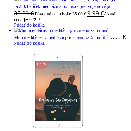
Ja 2.0: balíček meditácií a bonusov pre tvoje nové ja
35.00
€
9.99
€
Pôvodná cena bola: 35.00 €.
Aktuálna
cena je: 9.99 €.
Pridať do košíka
15.55
€
Mini meditácie: 5 meditácii pre zmenu za 5 minút
Pridať do košíka