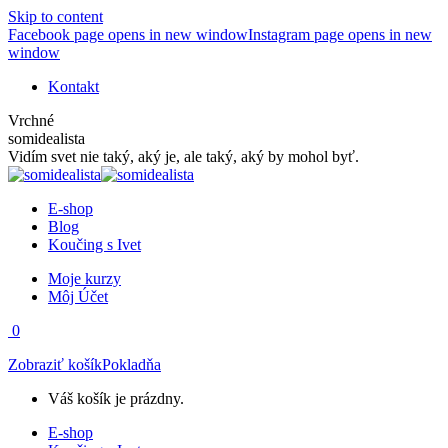
Skip to content
Facebook page opens in new window
Instagram page opens in new
window
Kontakt
Vrchné
somidealista
Vidím svet nie taký, aký je, ale taký, aký by mohol byť.
E-shop
Blog
Koučing s Ivet
Moje kurzy
Môj Účet
0
Zobraziť košík
Pokladňa
Váš košík je prázdny.
E-shop