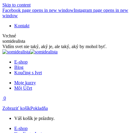
Skip to content
Facebook page opens in new window
Instagram page opens in new
window
Kontakt
Vrchné
somidealista
Vidím svet nie taký, aký je, ale taký, aký by mohol byť.
E-shop
Blog
Koučing s Ivet
Moje kurzy
Môj Účet
0
Zobraziť košík
Pokladňa
Váš košík je prázdny.
E-shop