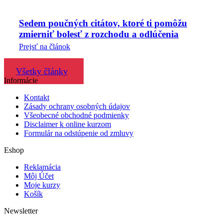
Sedem poučných citátov, ktoré ti pomôžu
zmierniť bolesť z rozchodu a odlúčenia
Prejsť na článok
Všetky články
Informácie
Kontakt
Zásady ochrany osobných údajov
Všeobecné obchodné podmienky
Disclaimer k online kurzom
Formulár na odstúpenie od zmluvy
Eshop
Reklamácia
Môj Účet
Moje kurzy
Košík
Newsletter