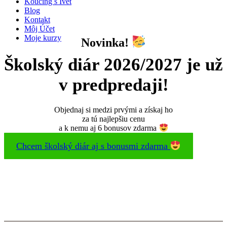
Koučing s Ivet
Blog
Kontakt
Môj Účet
Moje kurzy
Novinka!
Školský diár 2026/2027 je už
v predpredaji!
Objednaj si medzi prvými a získaj ho
za tú najlepšiu cenu
a k nemu aj 6 bonusov zdarma
Chcem školský diár aj s bonusmi zdarma