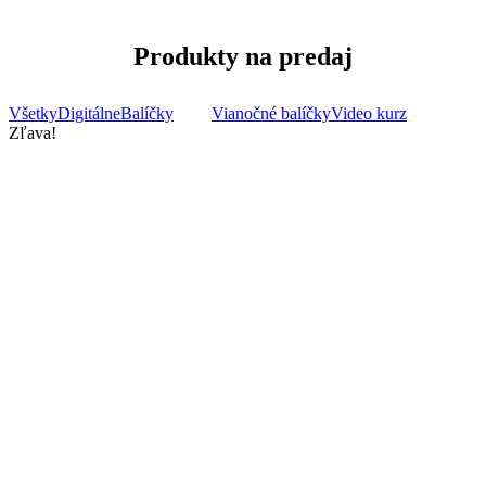
Produkty na predaj
Všetky
Digitálne
Balíčky
Diáre
Vianočné balíčky
Video kurz
Zľava!