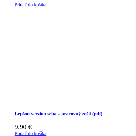
Pridať do košíka
Lepšou verziou seba – pracovný zošit (pdf)
9.90
€
Pridať do košíka