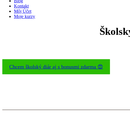
Blog
Kontakt
Môj Účet
Moje kurzy
Školsk
Chcem školský diár aj s bonusmi zdarma 😍