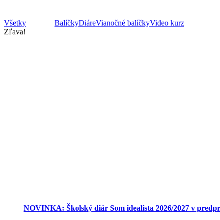
Všetky
Digitálne
Balíčky
Diáre
Vianočné balíčky
Video kurz
Zľava!
NOVINKA: Školský diár Som idealista 2026/2027 v predpr