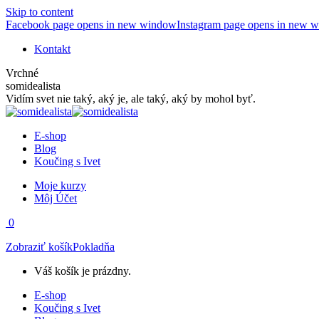
Skip to content
Facebook page opens in new window
Instagram page opens in new 
Kontakt
Vrchné
somidealista
Vidím svet nie taký, aký je, ale taký, aký by mohol byť.
E-shop
Blog
Koučing s Ivet
Moje kurzy
Môj Účet
0
Zobraziť košík
Pokladňa
Váš košík je prázdny.
E-shop
Koučing s Ivet