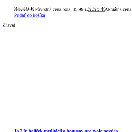
35.99
€
5.55
€
Pôvodná cena bola: 35.99 €.
Aktuálna cena 
Pridať do košíka
Zľava!
Ja 2.0: balíček meditácií a bonusov pre tvoje nové ja