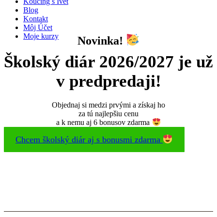
Koučing s Ivet
Blog
Kontakt
Môj Účet
Moje kurzy
Novinka!
Školský diár 2026/2027 je už
v predpredaji!
Objednaj si medzi prvými a získaj ho
za tú najlepšiu cenu
a k nemu aj 6 bonusov zdarma
Chcem školský diár aj s bonusmi zdarma