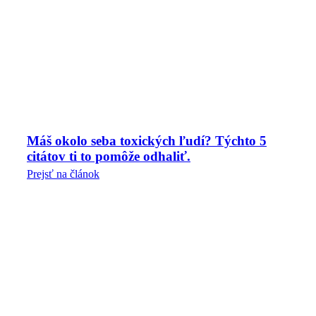
Máš okolo seba toxických ľudí? Týchto 5
citátov ti to pomôže odhaliť.
Prejsť na článok