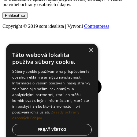
pravidiel ochrany osobných údajov.
Copyright © 2019 som idealista | Vytvoril
Contentpress
×
Táto webová lokalita
používa súbory cookie.
Súbory cookie používame na prispôsobenie
obsahu, reklám a analýzu návštevnosti.
Informácie o vašom používaní našej stránky
zdieľame aj s našimi reklamnými a
analytickými partnermi, ktorí ich môžu
kombinovať s inými informáciami, ktoré ste
im poskytli alebo ktoré zhromaždili pri
používaní ich služieb.
Zásady ochrany
osobných údajov
PRIJAŤ VŠETKO