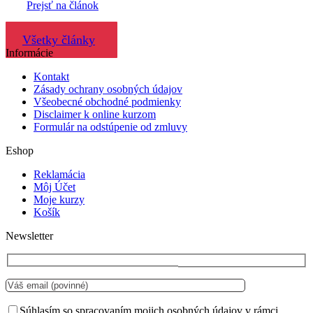
Prejsť na článok
Všetky články
Informácie
Kontakt
Zásady ochrany osobných údajov
Všeobecné obchodné podmienky
Disclaimer k online kurzom
Formulár na odstúpenie od zmluvy
Eshop
Reklamácia
Môj Účet
Moje kurzy
Košík
Newsletter
Súhlasím so spracovaním mojich osobných údajov v rámci