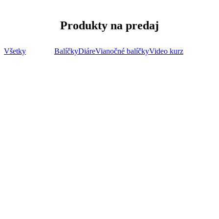
Produkty na predaj
Všetky
Digitálne
Balíčky
Diáre
Vianočné balíčky
Video kurz