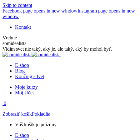
Skip to content
Facebook page opens in new window
Instagram page opens in new
window
Kontakt
Vrchné
somidealista
Vidím svet nie taký, aký je, ale taký, aký by mohol byť.
E-shop
Blog
Koučing s Ivet
Moje kurzy
Môj Účet
0
Zobraziť košík
Pokladňa
Váš košík je prázdny.
E-shop