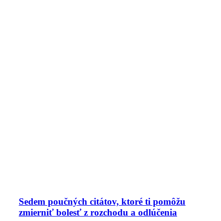
Sedem poučných citátov, ktoré ti pomôžu
zmierniť bolesť z rozchodu a odlúčenia